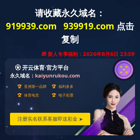
开云手机网登入