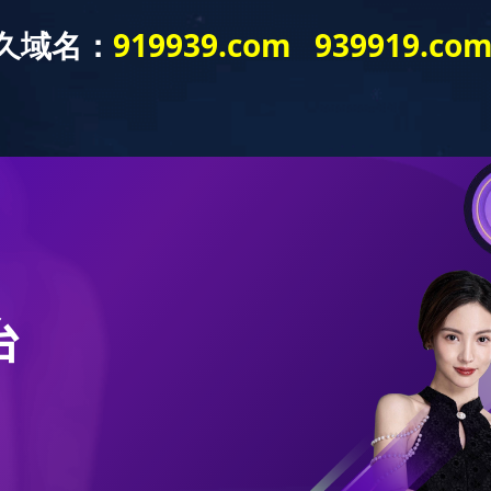
机网登入
关于开云中国
新闻中心
开云中国