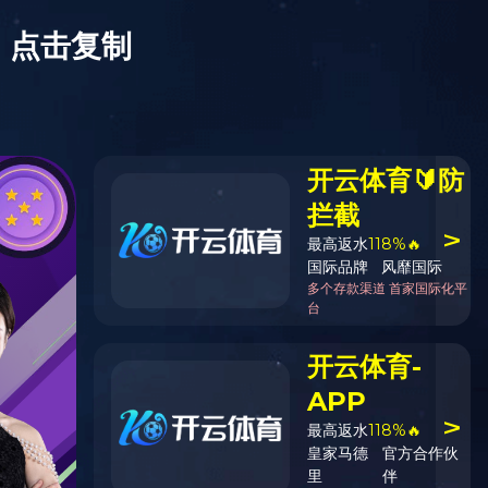
设备展示
联系开云中国
English