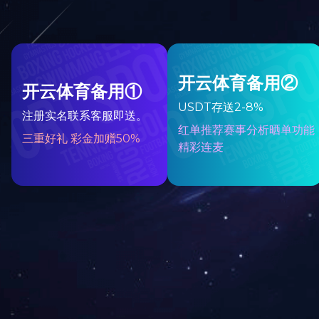
荣誉资质
招聘信息
联系开云中国
服务热线
19953212722