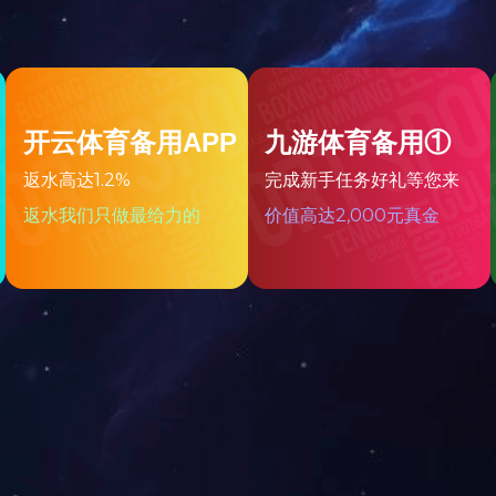
客观面前讲主观，困难面前讲办法，艰苦面前讲奉献
企业宗旨
诚信为本 协作共赢
管理理念
以严治，以法治，以才治，以德治
管理原则
严格制度，严格程序，严格管理，严格监督
用人原则
能者上，平者让，庸者下