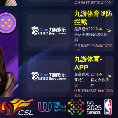
首页
>
关于开云中国